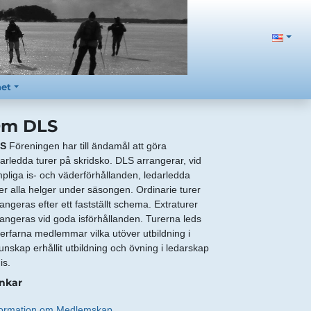
net
m DLS
S
Föreningen har till ändamål att göra
darledda turer på skridsko. DLS arrangerar, vid
mpliga is- och väderförhållanden, ledarledda
rer alla helger under säsongen. Ordinarie turer
angeras efter ett fastställt schema. Extraturer
rangeras vid goda isförhållanden. Turerna leds
 erfarna medlemmar vilka utöver utbildning i
unskap erhållit utbildning och övning i ledarskap
is.
nkar
formation om Medlemskap