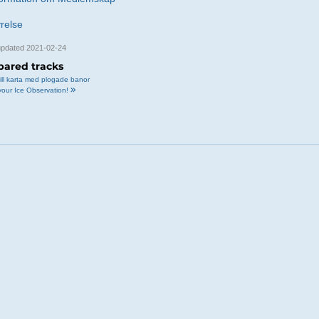
yrelse
updated 2021-02-24
pared tracks
ill karta med plogade banor
your Ice Observation!