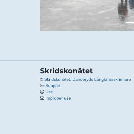
Skridskonätet
©
Skridskonätet
,
Danderyds Långfärdsskrinnare
Support
Use
Improper use