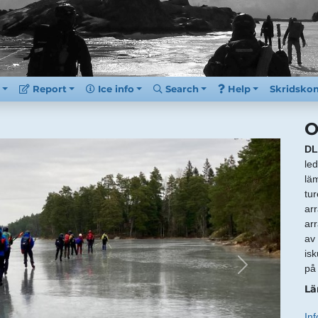
Report
Ice info
Search
Help
Skridsko
O
DL
le
lä
tu
arr
ar
av
isk
på 
Lä
In