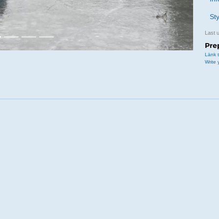
St
Last 
Pre
Länk t
Write 